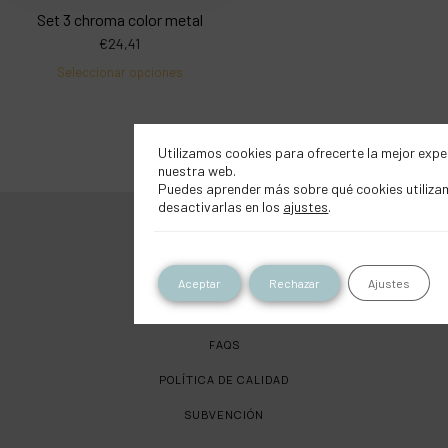
Set 3 chroma color metal
€
24,41
Seleccionar opciones
Utilizamos cookies para ofrecerte la mejor expe
nuestra web.
Puedes aprender más sobre qué cookies utiliza
desactivarlas en los
ajustes
.
SOBRE LA PAJARITA
CONTACTO
Aceptar
Rechazar
Ajustes
TRABAJA CON NOSOTROS
FAQS
POLÍTICA DE CALIDAD
SUBVENCIÓN