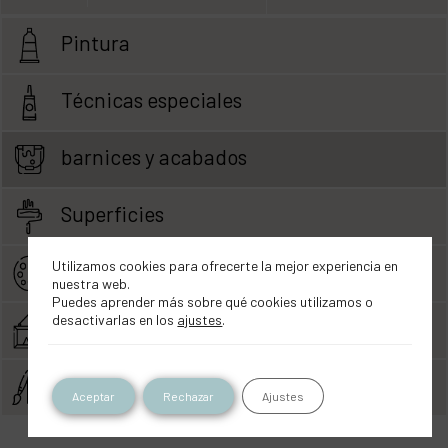
Pintura
Técnicas especiales
barnices y acabados
Superficies
Utilizamos cookies para ofrecerte la mejor experiencia en
Color
nuestra web.
Puedes aprender más sobre qué cookies utilizamos o
desactivarlas en los
ajustes
.
Proyectos
Acabado
Aceptar
Rechazar
Ajustes