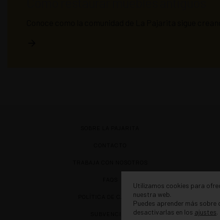
Como restaurar muebles antiguos
Conoce como la comunidad de La Pajarita sigue crean
SOBRE LA PAJARITA
CONTACTO
TRABAJA CON NOSOTROS
FAQS
Utilizamos cookies para ofrec
nuestra web.
POLÍTICA DE CALIDAD
Puedes aprender más sobre q
desactivarlas en los
ajustes
.
SUBVENCIÓN