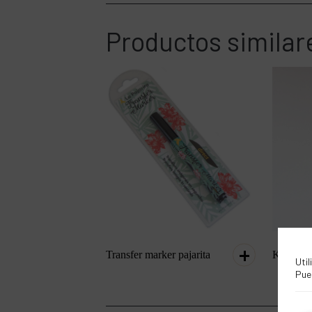
Productos similar
Transfer marker pajarita
Kit pince
Util
Pue