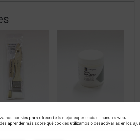
es
les n.30 y n.02
Foto transfer
izamos cookies para ofrecerte la mejor experiencia en nuestra web.
des aprender más sobre qué cookies utilizamos o desactivarlas en los
aju