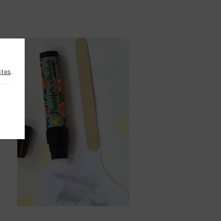
DIY
stes
.