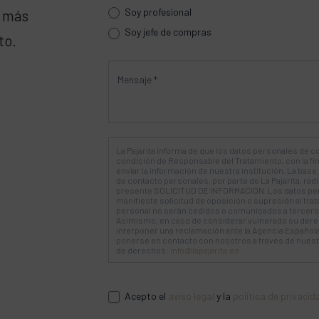
Soy profesional
a más
Soy jefe de compras
to.
La Pajarita informa de que los datos personales de co
condición de Responsable del Tratamiento, con la fi
enviar la información de nuestra institución. La base 
de contacto personales, por parte de La Pajarita, ra
presente SOLICITUD DE INFORMACIÓN. Los datos pe
manifieste solicitud de oposición o supresión al tra
personal no serán cedidos o comunicados a terceros
Asimismo, en caso de considerar vulnerado su derec
interponer una reclamación ante la Agencia Española
ponerse en contacto con nosotros a través de nuestra
de derechos:
info@lapajarita.es
.
Acepto el
aviso legal
y la
política de privacid