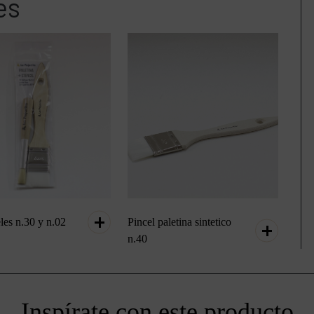
es
les n.30 y n.02
Pincel paletina sintetico
n.40
Inspírate con este producto