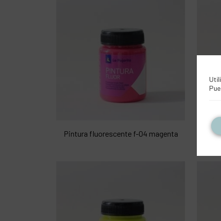
Util
Pue
Pintura fluorescente f-04 magenta
Pi