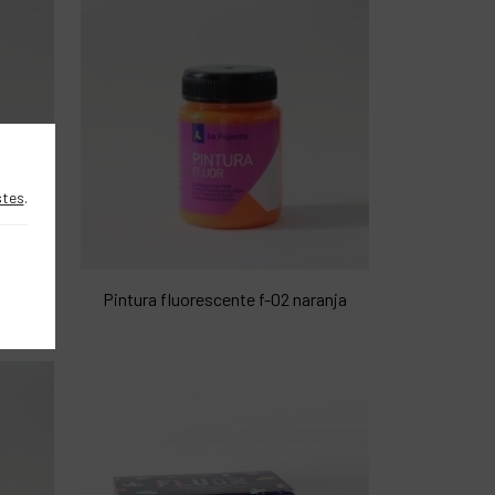
stes
.
e cesped
Pintura fluorescente f-02 naranja