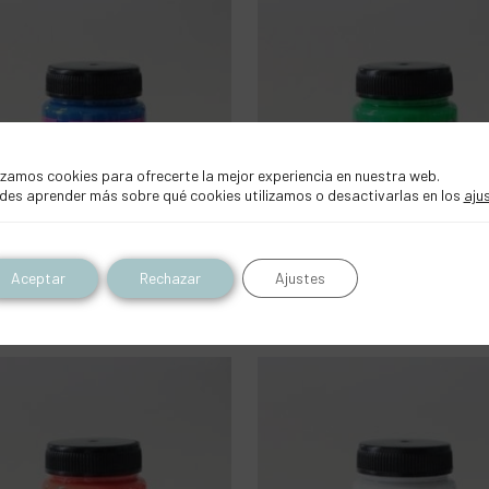
izamos cookies para ofrecerte la mejor experiencia en nuestra web.
des aprender más sobre qué cookies utilizamos o desactivarlas en los
aju
Aceptar
Rechazar
Ajustes
ntura fluorescente f-05 azul
Pintura fluorescente f-06 verd
luminoso