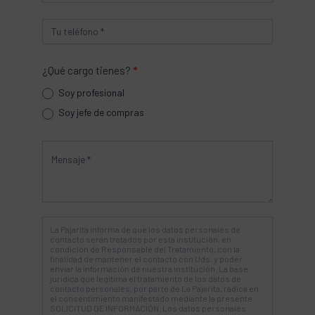
Soy profesional
Soy jefe de compras
La Pajarita informa de que los datos personales de
contacto serán tratados por esta institución, en
condición de Responsable del Tratamiento, con la
finalidad de mantener el contacto con Uds. y poder
enviar la información de nuestra institución. La base
jurídica que legitima el tratamiento de los datos de
contacto personales, por parte de La Pajarita, radica en
el consentimiento manifestado mediante la presente
SOLICITUD DE INFORMACIÓN. Los datos personales
serán conservados mientras no se manifieste solicitud
de oposición o supresión al tratamiento de sus datos.
Los datos de carácter personal no serán cedidos o
comunicados a terceros, salvo en los supuestos
previstos, según Ley. Asimismo, en caso de considerar
vulnerado su derecho a la protección de datos
personales, podrá interponer una reclamación ante la