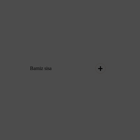
Barniz sisa
Barniz acabado brillo