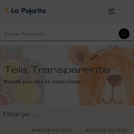
Toggle
navigatio
Tela Transparente
Pintura para tela en tonos claros.
Filtrar por ...
BORRAR FILTROS
APLICAR FILTROS