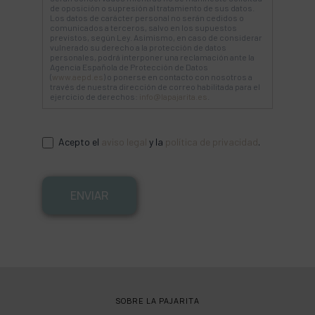
de oposición o supresión al tratamiento de sus datos.
Los datos de carácter personal no serán cedidos o
comunicados a terceros, salvo en los supuestos
previstos, según Ley. Asimismo, en caso de considerar
vulnerado su derecho a la protección de datos
personales, podrá interponer una reclamación ante la
Agencia Española de Protección de Datos
(
www.aepd.es
) o ponerse en contacto con nosotros a
través de nuestra dirección de correo habilitada para el
ejercicio de derechos:
info@lapajarita.es
.
Acepto el
aviso legal
y la
política de privacidad
.
ENVIAR
SOBRE LA PAJARITA