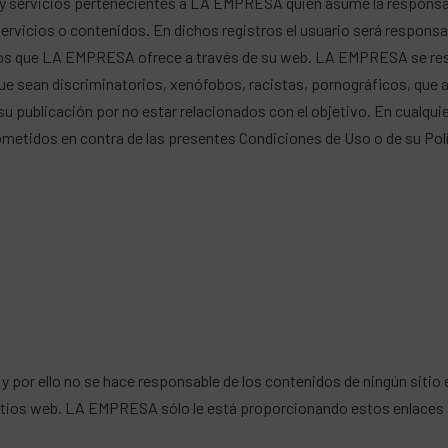
servicios pertenecientes a LA EMPRESA quién asume la responsabil
rvicios o contenidos. En dichos registros el usuario será responsabl
os que LA EMPRESA ofrece a través de su web. LA EMPRESA se reser
ue sean discriminatorios, xenófobos, racistas, pornográficos, que ate
ra su publicación por no estar relacionados con el objetivo. En cua
etidos en contra de las presentes Condiciones de Uso o de su Polí
or ello no se hace responsable de los contenidos de ningún sitio e
sitios web. LA EMPRESA sólo le está proporcionando estos enlaces a