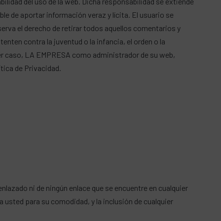
idad del uso de la web. Dicha responsabilidad se extiende
e de aportar información veraz y lícita. El usuario se
va el derecho de retirar todos aquellos comentarios y
nten contra la juventud o la infancia, el orden o la
lquier caso, LA EMPRESA como administrador de su web,
tica de Privacidad.
nlazado ni de ningún enlace que se encuentre en cualquier
 usted para su comodidad, y la inclusión de cualquier