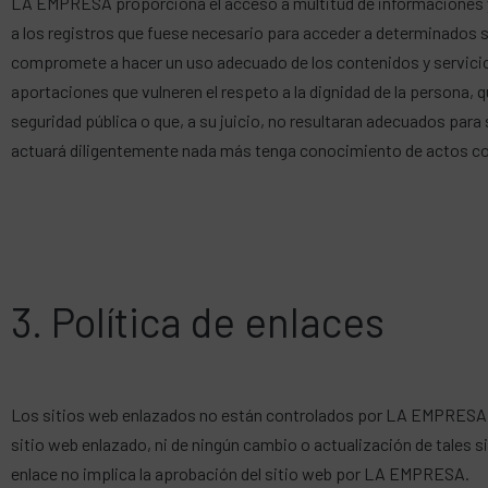
LA EMPRESA proporciona el acceso a multitud de informaciones y 
a los registros que fuese necesario para acceder a determinados se
compromete a hacer un uso adecuado de los contenidos y servici
aportaciones que vulneren el respeto a la dignidad de la persona, q
seguridad pública o que, a su juicio, no resultaran adecuados pa
actuará diligentemente nada más tenga conocimiento de actos com
3. Política de enlaces
Los sitios web enlazados no están controlados por LA EMPRESA y p
sitio web enlazado, ni de ningún cambio o actualización de tales 
enlace no implica la aprobación del sitio web por LA EMPRESA.