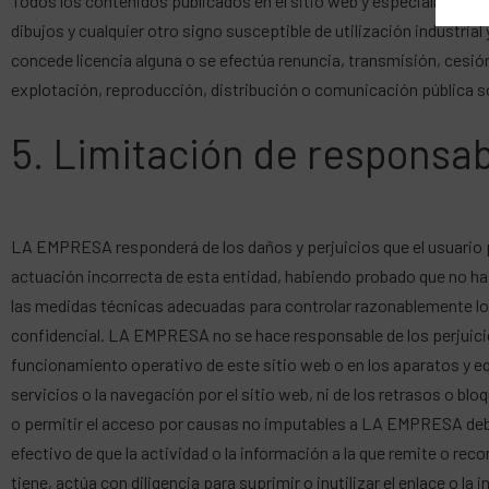
Todos los contenidos publicados en el sitio web y especialmente 
dibujos y cualquier otro signo susceptible de utilización industri
concede licencia alguna o se efectúa renuncia, transmisión, cesión
explotación, reproducción, distribución o comunicación pública 
5. Limitación de responsab
LA EMPRESA responderá de los daños y perjuicios que el usuario 
actuación incorrecta de esta entidad, habiendo probado que no ha 
las medidas técnicas adecuadas para controlar razonablemente los 
confidencial. LA EMPRESA no se hace responsable de los perjuicios
funcionamiento operativo de este sitio web o en los aparatos y e
servicios o la navegación por el sitio web, ni de los retrasos o bl
o permitir el acceso por causas no imputables a LA EMPRESA debi
efectivo de que la actividad o la información a la que remite o rec
tiene, actúa con diligencia para suprimir o inutilizar el enlace o l