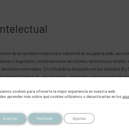
ntelectual
chos de propiedad intelectual e industrial de su página web, así co
marcas o logotipos, combinaciones de colores, estructura y diseño
derechos reservados. En virtud de lo dispuesto en los artículos 8 y 3
de Propiedad Intelectual, regularizando, aclarando y armonizando las 
nicación pública, incluida su modalidad de puesta a disposición, de 
izamos cookies para ofrecerte la mejor experiencia en nuestra web.
o técnico, sin la autorización de LA EMPRESA. El usuario se comprom
des aprender más sobre qué cookies utilizamos o desactivarlas en los
aju
Aceptar
Rechazar
Ajustes