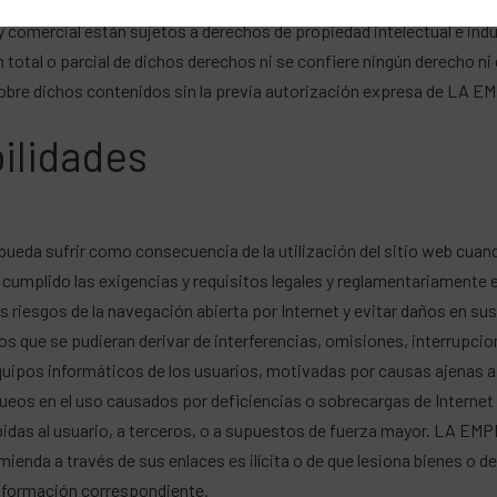
los diseños, textos, imágenes, vídeos, gráficos, logos, iconos, bot
al y comercial están sujetos a derechos de propiedad intelectual e 
 total o parcial de dichos derechos ni se confiere ningún derecho ni 
sobre dichos contenidos sin la previa autorización expresa de LA 
ilidades
pueda sufrir como consecuencia de la utilización del sitio web cua
cumplido las exigencias y requisitos legales y reglamentariamente 
riesgos de la navegación abierta por Internet y evitar daños en sus
 que se pudieran derivar de interferencias, omisiones, interrupcion
quipos informáticos de los usuarios, motivadas por causas ajenas 
oqueos en el uso causados por deficiencias o sobrecargas de Internet o
das al usuario, a terceros, o a supuestos de fuerza mayor. LA EM
omienda a través de sus enlaces es ilícita o de que lesiona bienes o 
a información correspondiente.