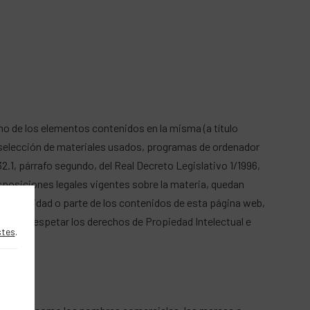
mo de los elementos contenidos en la misma (a título
, selección de materiales usados, programas de ordenador
2.1, párrafo segundo, del Real Decreto Legislativo 1/1996,
disposiciones legales vigentes sobre la materia, quedan
la totalidad o parte de los contenidos de esta página web,
ete a respetar los derechos de Propiedad Intelectual e
stes
.