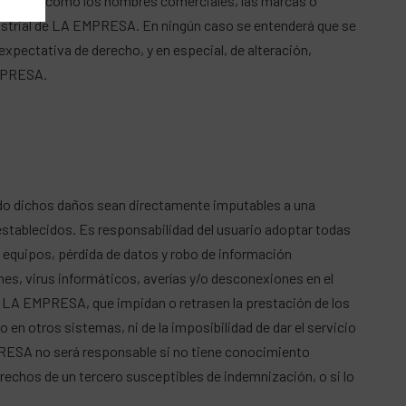
ones, así como los nombres comerciales, las marcas o
industrial de LA EMPRESA. En ningún caso se entenderá que se
expectativa de derecho, y en especial, de alteración,
EMPRESA.
ndo dichos daños sean directamente imputables a una
establecidos. Es responsabilidad del usuario adoptar todas
 equipos, pérdida de datos y robo de información
es, virus informáticos, averías y/o desconexiones en el
a LA EMPRESA, que impidan o retrasen la prestación de los
 en otros sistemas, ni de la imposibilidad de dar el servicio
PRESA no será responsable si no tiene conocimiento
derechos de un tercero susceptibles de indemnización, o si lo