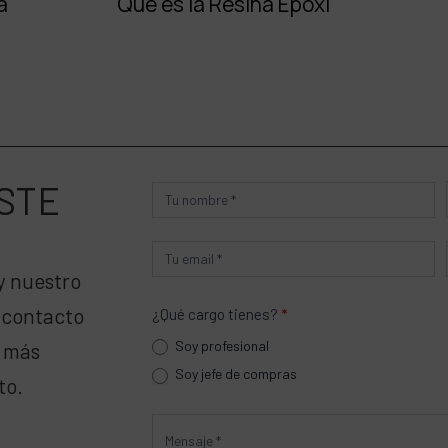
a
Qué es la Resina Epoxi
STE
Producto
y nuestro
 contacto
¿Qué cargo tienes?
*
Soy profesional
a más
Soy jefe de compras
to.