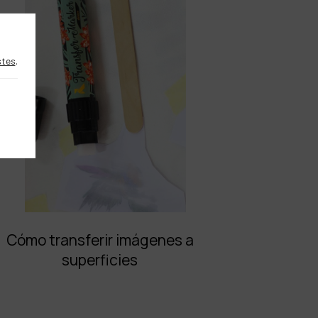
stes
.
Cómo transferir imágenes a
superficies