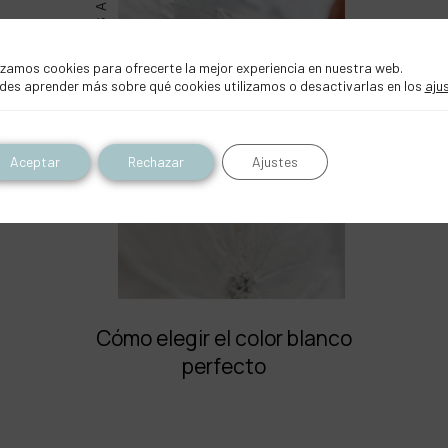
BELLAS ARTES
izamos cookies para ofrecerte la mejor experiencia en nuestra web.
des aprender más sobre qué cookies utilizamos o desactivarlas en los
aju
Aceptar
Rechazar
Ajustes
Cómo elegir el color blanco
perfecto