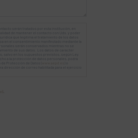
ntacto serán tratados por esta institución, en
nalidad de mantener el contacto con Uds. y poder
jurídica que legitima el tratamiento de los datos
dica en el consentimiento manifestado mediante la
rsonales serán conservados mientras no se
tamiento de sus datos. Los datos de carácter
, salvo en los supuestos previstos, según Ley.
ho a la protección de datos personales, podrá
 de Protección de Datos (
www.aepd.es
) o
 dirección de correo habilitada para el ejercicio
ad
.