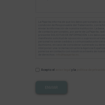
La Pajarita informa de que los datos personales de co
condición de Responsable del Tratamiento, con la fi
enviar la información de nuestra institución. La base 
de contacto personales, por parte de La Pajarita, ra
presente SOLICITUD DE INFORMACIÓN. Los datos pe
manifieste solicitud de oposición o supresión al tra
personal no serán cedidos o comunicados a terceros
Asimismo, en caso de considerar vulnerado su derec
interponer una reclamación ante la Agencia Española
ponerse en contacto con nosotros a través de nuestra
de derechos:
info@lapajarita.es
.
Acepto el
aviso legal
y la
política de privacid
ENVIAR