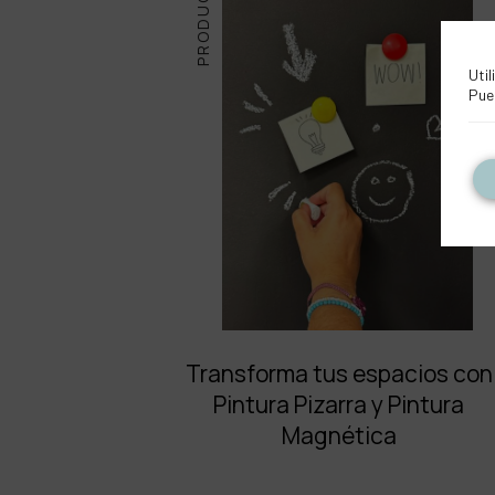
PRODUCTOS
Util
Pue
Transforma tus espacios con
Pintura Pizarra y Pintura
Magnética