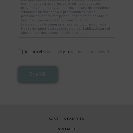
comunicados a terceros, salvo en los supuestos
previstos, según Ley. Asimismo, en caso de considerar
vulnerado su derecho a la protección de datos
personales, podrá interponer una reclamación ante la
Agencia Española de Protección de Datos
(
www.aepd.es
) o ponerse en contacto con nosotros a
través de nuestra dirección de correo habilitada para el
ejercicio de derechos:
info@lapajarita.es
.
Acepto el
aviso legal
y la
política de privacidad
.
ENVIAR
SOBRE LA PAJARITA
CONTACTO