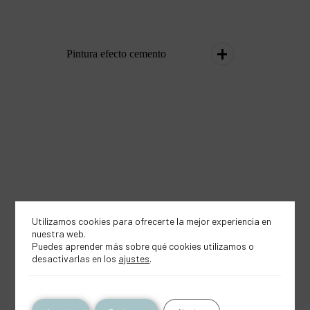
Pintura efecto cemento
Utilizamos cookies para ofrecerte la mejor experiencia en
nuestra web.
Puedes aprender más sobre qué cookies utilizamos o
desactivarlas en los
ajustes
.
Pincel paletina sintetico n.30