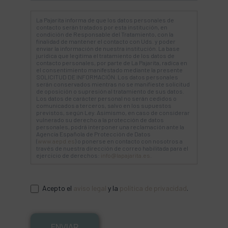
La Pajarita informa de que los datos personales de
contacto serán tratados por esta institución, en
condición de Responsable del Tratamiento, con la
finalidad de mantener el contacto con Uds. y poder
enviar la información de nuestra institución. La base
jurídica que legitima el tratamiento de los datos de
contacto personales, por parte de La Pajarita, radica en
el consentimiento manifestado mediante la presente
SOLICITUD DE INFORMACIÓN. Los datos personales
serán conservados mientras no se manifieste solicitud
de oposición o supresión al tratamiento de sus datos.
Los datos de carácter personal no serán cedidos o
comunicados a terceros, salvo en los supuestos
previstos, según Ley. Asimismo, en caso de considerar
vulnerado su derecho a la protección de datos
personales, podrá interponer una reclamación ante la
Agencia Española de Protección de Datos
(
www.aepd.es
) o ponerse en contacto con nosotros a
través de nuestra dirección de correo habilitada para el
ejercicio de derechos:
info@lapajarita.es
.
Acepto el
aviso legal
y la
política de privacidad
.
ENVIAR