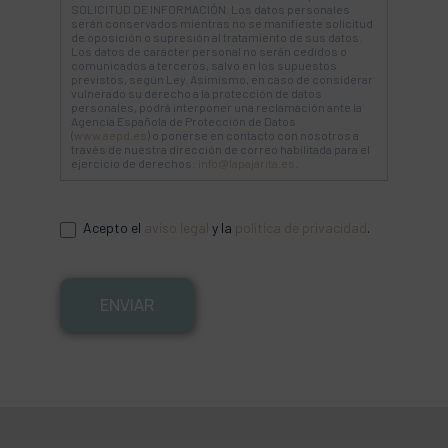
SOLICITUD DE INFORMACIÓN. Los datos personales
serán conservados mientras no se manifieste solicitud
de oposición o supresión al tratamiento de sus datos.
Los datos de carácter personal no serán cedidos o
comunicados a terceros, salvo en los supuestos
previstos, según Ley. Asimismo, en caso de considerar
vulnerado su derecho a la protección de datos
personales, podrá interponer una reclamación ante la
Agencia Española de Protección de Datos
(
www.aepd.es
) o ponerse en contacto con nosotros a
través de nuestra dirección de correo habilitada para el
ejercicio de derechos:
info@lapajarita.es
.
Acepto el
aviso legal
y la
política de privacidad
.
ENVIAR