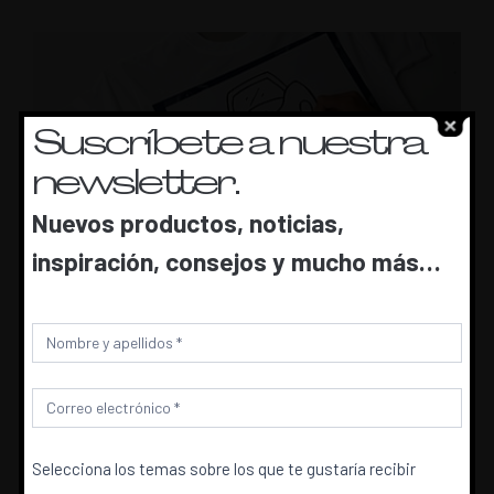
Suscríbete a nuestra
newsletter.
Nuevos productos, noticias,
3.
Colorea tu dibujo con nuestras pinturas
inspiración, consejos y mucho más…
para tela. Agítalas bien antes de usarlas.
Newsletter
Selecciona los temas sobre los que te gustaría recibir