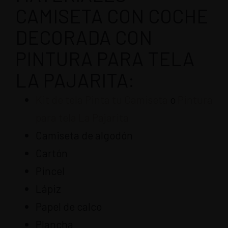
CAMISETA CON COCHE
DECORADA CON
PINTURA PARA TELA
LA PAJARITA:
Kit de tela Pinta tu Camiseta
o
Pintura
para tela La Pajarita
Camiseta de algodón
Cartón
Pincel
Lápiz
Papel de calco
Plancha