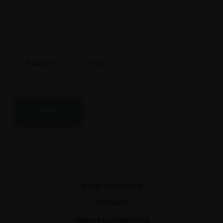
en caso de considerar vulnerado su derecho a la protección de
datos personales, podrá interponer una reclamación ante la
Agencia Española de Protección de Datos (
www.aepd.es
) o ponerse
en contacto con nosotros a través de nuestra dirección de correo
habilitada para el ejercicio de derechos:
info@lapajarita.es
.
Acepto el
aviso legal
y la
política de privacidad
.
ENVIAR
SOBRE LA PAJARITA
CONTACTO
TRABAJA CON NOSOTROS