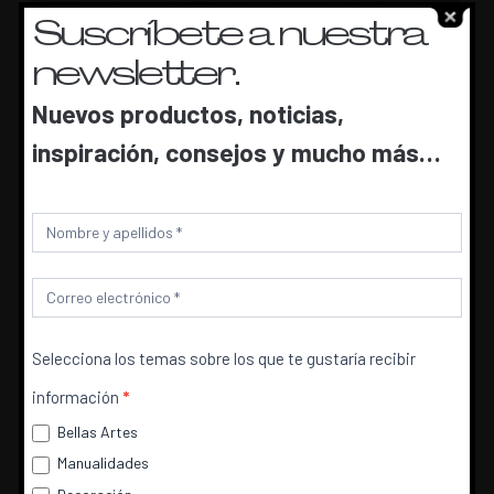
Suscríbete a nuestra
newsletter.
4.
Colorea primero las gotitas y el borde
Nuevos productos, noticias,
de la mancha roja.
inspiración, consejos y mucho más…
Newsletter
Selecciona los temas sobre los que te gustaría recibir
5.
Después de pintar toda la parte roja
información
*
colorea de amarillo la parte central del y
Bellas Artes
termina la bandera pintando la parte
Manualidades
Utilizamos cookies para ofrecerte la mejor experiencia en