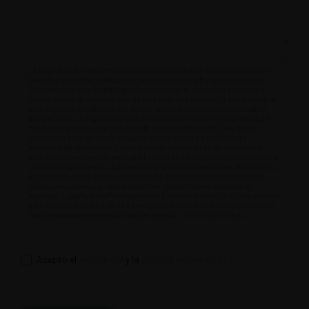
La Pajarita informa de que los datos personales de contacto serán
tratados por esta institución, en condición de Responsable del
Tratamiento, con la finalidad de mantener el contacto con Uds. y
poder enviar la información de nuestra institución. La base jurídica
que legitima el tratamiento de los datos de contacto personales,
por parte de La Pajarita, radica en el consentimiento manifestado
mediante la presente SOLICITUD DE INFORMACIÓN. Los datos
personales serán conservados mientras no se manifieste
solicitud de oposición o supresión al tratamiento de sus datos.
Los datos de carácter personal no serán cedidos o comunicados a
terceros, salvo en los supuestos previstos, según Ley. Asimismo,
en caso de considerar vulnerado su derecho a la protección de
datos personales, podrá interponer una reclamación ante la
Agencia Española de Protección de Datos (
www.aepd.es
) o ponerse
en contacto con nosotros a través de nuestra dirección de correo
habilitada para el ejercicio de derechos:
info@lapajarita.es
.
Acepto el
aviso legal
y la
política de privacidad
.