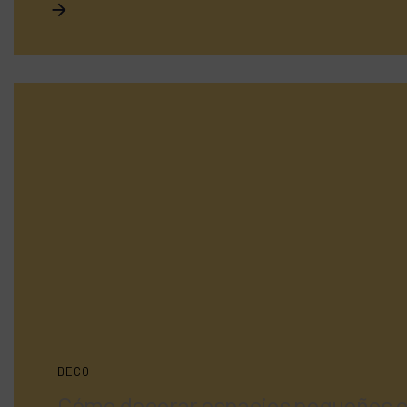
DECO
Cómo decorar espacios pequeños con