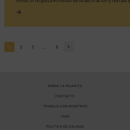
¡Hola! Si te gusta el mundo de la decoración y restau
1
2
3
…
9
SOBRE LA PAJARITA
CONTACTO
TRABAJA CON NOSOTROS
FAQS
POLÍTICA DE CALIDAD