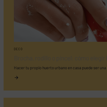
DECO
Brocha, rodillo o pincel: cómo elegir
Hacer tu propio huerto urbano en casa puede ser una 