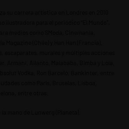
a su carrera artística en Londres en 2010
 ilustradora para el periódico “El Mundo”.
para medios como SModa, Cinemanía,
la Magazine (Chile) y Han Han (Francia).
 escaparates, murales y múltiples acciones
r, Armani, Ailanto, Malababa, Bimba y Lola,
 Absolut Vodka, Ron Barceló, Bankinter, entre
iudades como París, Bruselas, Lisboa,
elona, entre otras.
e la mano de Lunwerg (Planeta).