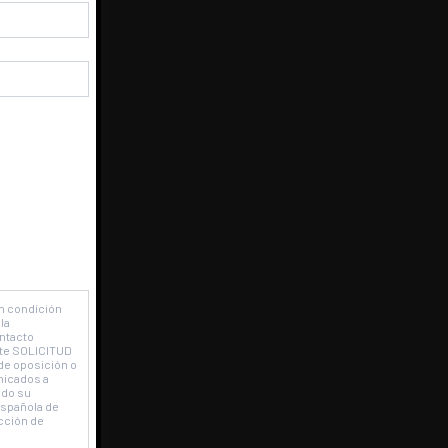
stes
.
en condición
la
ontacto
ente SOLICITUD
de oposición o
nicados a
ado su
Española de
cción de