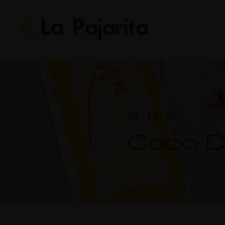
03 · 12 · 20
Coco D