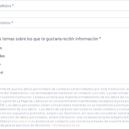
r
s temas sobre los que te gustaría recibir información
*
es
des
izamos cookies para ofrecerte la mejor experiencia en nuestra web.
n
des aprender más sobre qué cookies utilizamos o desactivarlas en los
aju
xi
Aceptar
Rechazar
Ajustes
forma de que los datos personales de contacto serán tratados por esta institución, 
 del Tratamiento, con la finalidad de mantener el contacto con Uds. y poder enviar 
 nuestra institución. La base jurídica que legitima el tratamiento de los datos de c
r parte de La Pajarita, radica en el consentimiento manifestado mediante la pres
ón, que dure, queel color no se modifique
N. Los datos personales serán conservados mientras no se manifieste solicitud 
tratamiento de sus datos. Los datos de carácter personal no serán cedidos o comu
vo en los supuestos previstos, según Ley. Asimismo, en caso de considerar vulner
rotección de datos personales, podrá interponer una reclamación ante la Agencia 
Datos (
www.aepd.es
) o ponerse en contacto con nosotros a través de nuestra dire
ada para el ejercicio de derechos:
info@lapajarita.es
.