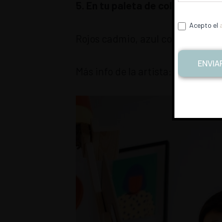
5. En tu paleta de color, ¿qué r
Acepto el
Rojos cadmio, azul cobalto,amari
ENVIA
Más info de la artista:
https://w