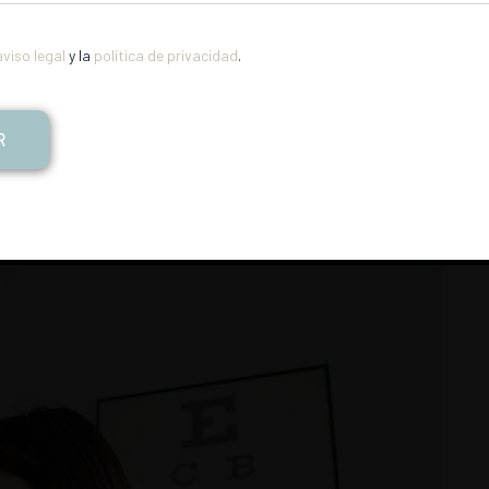
esulta imprescindible?
aviso legal
y la
política de privacidad
.
llo mimosa y turquesa pastel.
R
ww.instagram.com/cocodavez/?hl=es