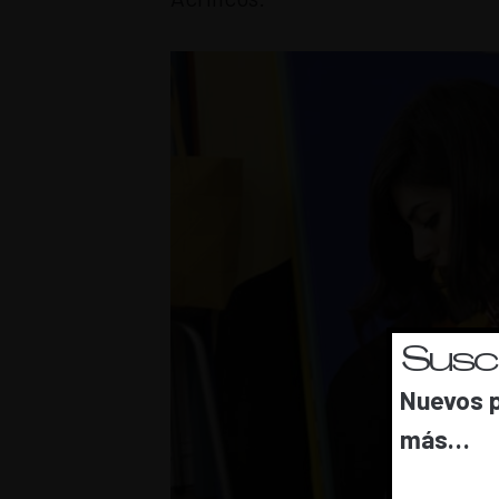
Suscr
Nuevos p
más…