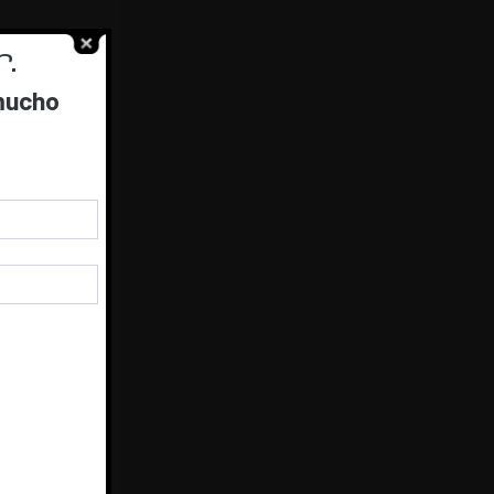
.
 mucho
stes
.