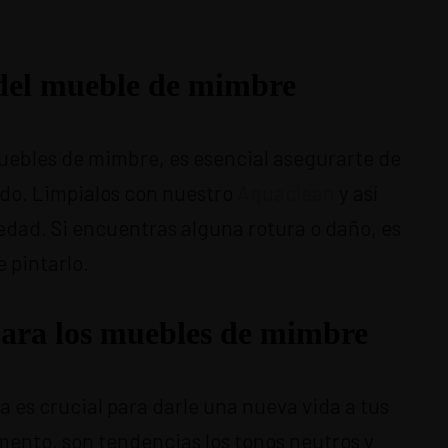
del mueble de mimbre
uebles de mimbre, es esencial asegurarte de
ado. Limpialos con nuestro
Aquaclean
y así
iedad. Si encuentras alguna rotura o daño, es
 pintarlo.
 para los muebles de mimbre
ra es crucial para darle una nueva vida a tus
ento, son tendencias los tonos neutros y