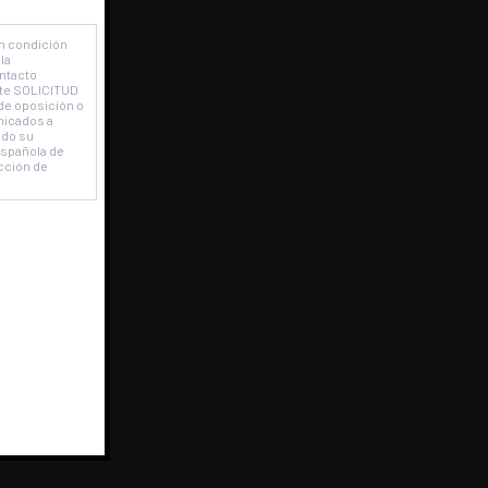
en condición
la
ontacto
ente SOLICITUD
de oposición o
nicados a
ado su
Española de
cción de