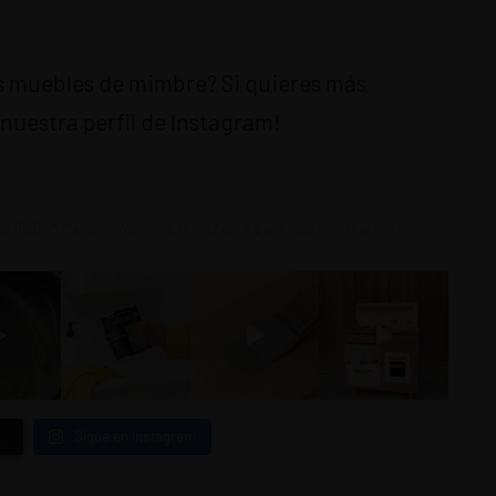
us muebles de mimbre? Si quieres más
 nuestra perfil de Instagram!
de 1928
📍 Manises, Valencia
👇🏼Haz click para más información
…
Sigue en Instagram