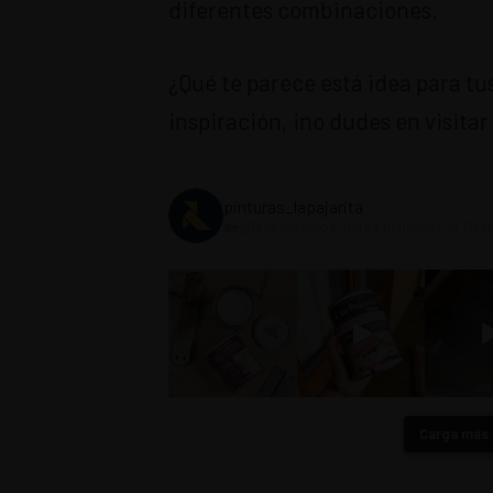
diferentes combinaciones.
¿Qué te parece está idea para t
inspiración, ¡no dudes en visitar
pinturas_lapajarita
🏡 ¿Redecoramos juntos tu hogar?
🎨 Des
Carga más