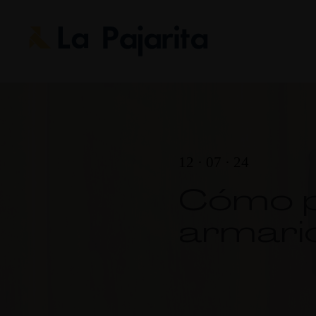
12 · 07 · 24
Cómo p
armari