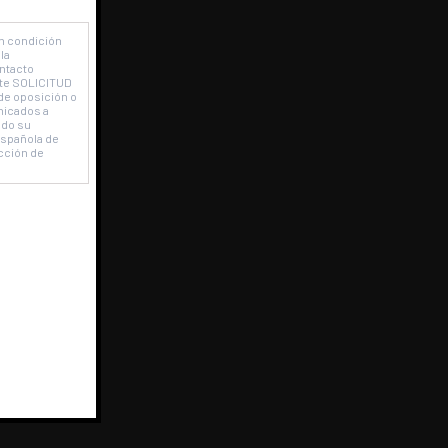
en condición
la
ontacto
ente SOLICITUD
de oposición o
nicados a
ado su
Española de
cción de