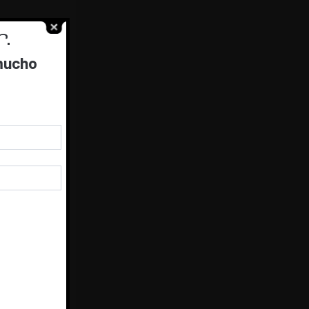
.
 mucho
stes
.