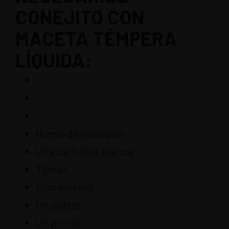
CONEJITO CON
MACETA TÉMPERA
LÍQUIDA:
Pasta Granulosa Relieve La Pajarita
Barniz Tapaporos La Pajarita
Témpera Líquida La Pajarita
Huevo de porexpán
Una cartulina blanca
Tijeras
Ojos móviles
Un cutter
Un pincel