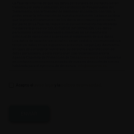
La Pajarita informa de que los datos personales de contacto serán
tratados por esta institución, en condición de Responsable del
Tratamiento, con la finalidad de mantener el contacto con Uds. y
poder enviar la información de nuestra institución. La base jurídica
que legitima el tratamiento de los datos de contacto personales,
por parte de La Pajarita, radica en el consentimiento manifestado
mediante la presente SOLICITUD DE INFORMACIÓN. Los datos
personales serán conservados mientras no se manifieste
solicitud de oposición o supresión al tratamiento de sus datos.
Los datos de carácter personal no serán cedidos o comunicados a
terceros, salvo en los supuestos previstos, según Ley. Asimismo,
en caso de considerar vulnerado su derecho a la protección de
datos personales, podrá interponer una reclamación ante la
Agencia Española de Protección de Datos (
www.aepd.es
) o ponerse
en contacto con nosotros a través de nuestra dirección de correo
habilitada para el ejercicio de derechos:
info@lapajarita.es
.
Acepto el
aviso legal
y la
política de privacidad
.
ENVIAR