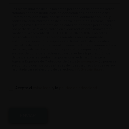
La Pajarita informa de que los datos personales de contacto serán
tratados por esta institución, en condición de Responsable del
Tratamiento, con la finalidad de mantener el contacto con Uds. y
poder enviar la información de nuestra institución. La base jurídica
que legitima el tratamiento de los datos de contacto personales,
por parte de La Pajarita, radica en el consentimiento manifestado
mediante la presente SOLICITUD DE INFORMACIÓN. Los datos
personales serán conservados mientras no se manifieste
solicitud de oposición o supresión al tratamiento de sus datos.
Los datos de carácter personal no serán cedidos o comunicados a
terceros, salvo en los supuestos previstos, según Ley. Asimismo,
en caso de considerar vulnerado su derecho a la protección de
datos personales, podrá interponer una reclamación ante la
Agencia Española de Protección de Datos (
www.aepd.es
) o ponerse
en contacto con nosotros a través de nuestra dirección de correo
habilitada para el ejercicio de derechos:
info@lapajarita.es
.
Acepto el
aviso legal
y la
política de privacidad
.
ENVIAR