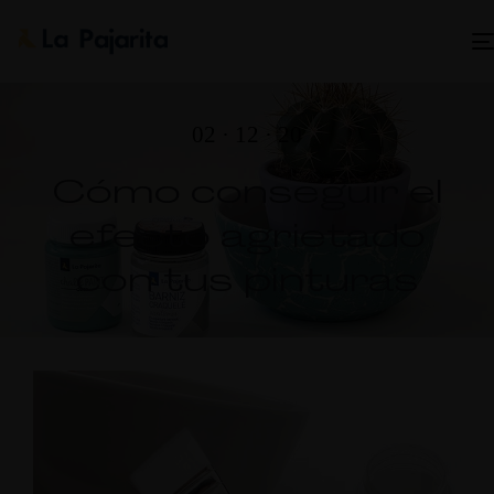
02 · 12 · 20
Cómo conseguir el
efecto agrietado
con tus pinturas