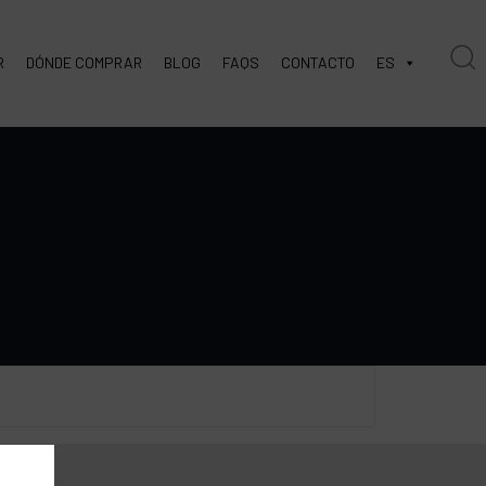
R
DÓNDE COMPRAR
BLOG
FAQS
CONTACTO
ES