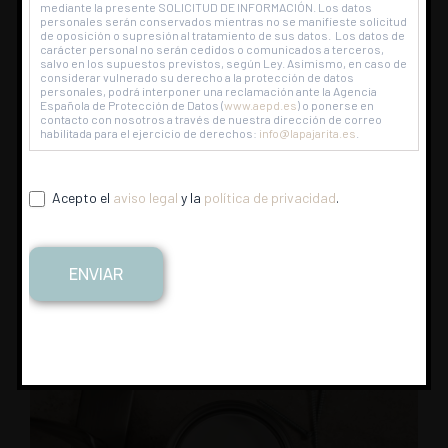
mediante la presente SOLICITUD DE INFORMACIÓN. Los datos
personales serán conservados mientras no se manifieste solicitud
de oposición o supresión al tratamiento de sus datos. Los datos de
carácter personal no serán cedidos o comunicados a terceros,
salvo en los supuestos previstos, según Ley. Asimismo, en caso de
considerar vulnerado su derecho a la protección de datos
personales, podrá interponer una reclamación ante la Agencia
Española de Protección de Datos (
www.aepd.es
) o ponerse en
contacto con nosotros a través de nuestra dirección de correo
habilitada para el ejercicio de derechos:
info@lapajarita.es
.
¿Dónde vas a incorporar esta tendencia?
¡Recuerda que la pintura efecto pizarra es
Acepto el
aviso legal
y la
política de privacidad
.
sofisticada y atemporal!
ENVIAR
pinturas_lapajarita
🏡 ¿Redecoramos juntos tu hogar?
🎨 Desde 1928
📍
Manises, Valencia
👇🏼Haz click para más información