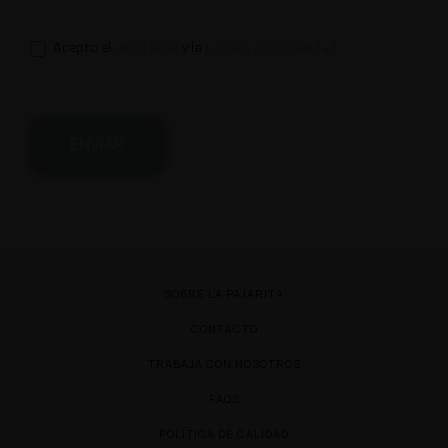
Acepto el
aviso legal
y la
política de privacidad
.
ENVIAR
SOBRE LA PAJARITA
CONTACTO
TRABAJA CON NOSOTROS
FAQS
POLÍTICA DE CALIDAD