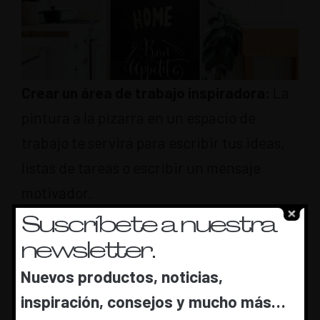
Crear un área de trabajo inspiradora:
La
pintura a la pizarra en un espacio de
trabajo te servirá para escribir tus ideas,
listas de tareas o escribir un mensaje
motivador.
Suscríbete a nuestra
Juegos y actividades para niños:
Crea
newsletter.
una pizarra en tu hogar para que así los
Nuevos productos, noticias,
“peques” de la familia puedan dibujar y
inspiración, consejos y mucho más…
jugar con tiza sin ningún límite.