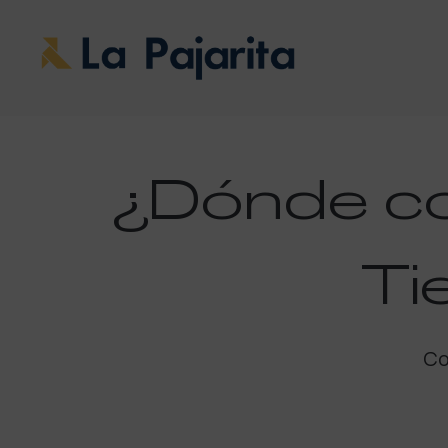
¿Dónde c
Ti
Co