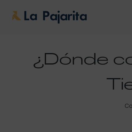
¿Dónde c
Ti
Co