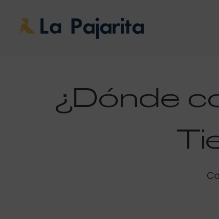
¿Dónde c
Ti
Co