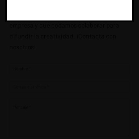
La Pajarita está a tu lado para resolver tus
dudas técnicas, conocer más de nuestra
empresa y que podamos colaborar para
difundir la creatividad. ¡Contacta con
nosotros!
Contacto