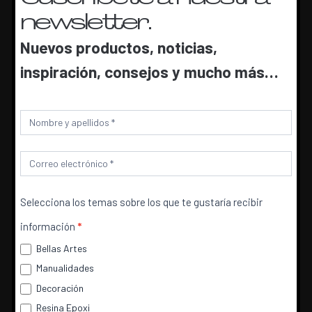
newsletter.
Nuevos productos, noticias,
inspiración, consejos y mucho más…
Aplicar una capa de tinte por todo el palé
con una brocha.
Newsletter
Selecciona los temas sobre los que te gustaría recibir
información
*
Bellas Artes
Manualidades
Utilizamos cookies para ofrecerte la mejor experiencia en
nuestra web.
Decoración
Terminar el palé con una capa de Cera
Puedes aprender más sobre qué cookies utilizamos o
Resina Epoxi