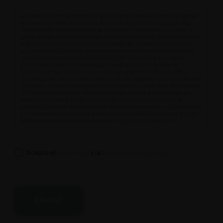
La Pajarita informa de que los datos personales de contacto serán
tratados por esta institución, en condición de Responsable del
Tratamiento, con la finalidad de mantener el contacto con Uds. y
poder enviar la información de nuestra institución. La base jurídica
que legitima el tratamiento de los datos de contacto personales,
por parte de La Pajarita, radica en el consentimiento manifestado
mediante la presente SOLICITUD DE INFORMACIÓN. Los datos
personales serán conservados mientras no se manifieste
solicitud de oposición o supresión al tratamiento de sus datos.
Los datos de carácter personal no serán cedidos o comunicados a
terceros, salvo en los supuestos previstos, según Ley. Asimismo,
en caso de considerar vulnerado su derecho a la protección de
datos personales, podrá interponer una reclamación ante la
Agencia Española de Protección de Datos (
www.aepd.es
) o ponerse
en contacto con nosotros a través de nuestra dirección de correo
habilitada para el ejercicio de derechos:
info@lapajarita.es
.
Acepto el
aviso legal
y la
política de privacidad
.
ENVIAR