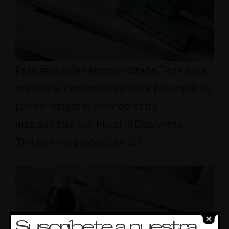
Para este palé hemos utilizado Tinte para
madera al disolvente de color pino miel, se
puede rebajar el color del tinte
mezclándolo con nuestro Disolvente
Tintes, en la proporción 2/1.
Suscríbete a nuestra