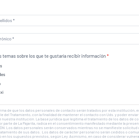
r
s temas sobre los que te gustaría recibir información
*
es
des
izamos cookies para ofrecerte la mejor experiencia en nuestra web.
n
des aprender más sobre qué cookies utilizamos o desactivarlas en los
aju
xi
Aceptar
Rechazar
Ajustes
forma de que los datos personales de contacto serán tratados por esta institución, 
 del Tratamiento, con la finalidad de mantener el contacto con Uds. y poder enviar 
 nuestra institución. La base jurídica que legitima el tratamiento de los datos de c
r parte de La Pajarita, radica en el consentimiento manifestado mediante la pres
N. Los datos personales serán conservados mientras no se manifieste solicitud 
tratamiento de sus datos. Los datos de carácter personal no serán cedidos o comu
vo en los supuestos previstos, según Ley. Asimismo, en caso de considerar vulner