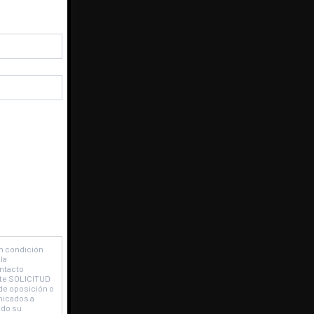
stes
.
en condición
la
ontacto
ente SOLICITUD
de oposición o
nicados a
ado su