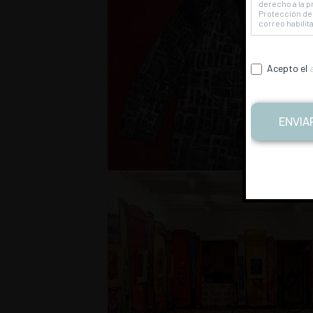
derecho a la p
Protección de 
correo habilit
Acepto el
ENVIA