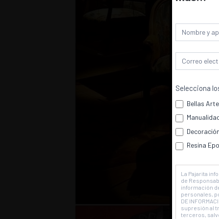
Newslette
Selecciona lo
Bellas Art
Manualida
Util
Decoració
Pue
Resina Epo
La Pajarita in
de Responsable
información de
personales, po
DE INFORMACIÓ
supresión al 
terceros, sal