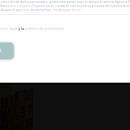
rotección de datos personales, podrá interponer una reclamación ante la Agencia 
Datos (
www.aepd.es
) o ponerse en contacto con nosotros a través de nuestra dire
ada para el ejercicio de derechos:
info@lapajarita.es
.
aviso legal
y la
política de privacidad
.
R