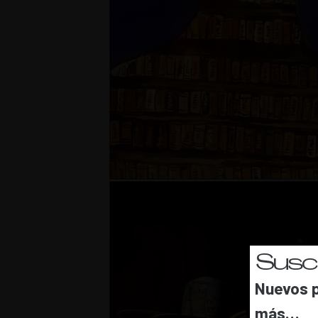
Suscr
Nuevos p
más…