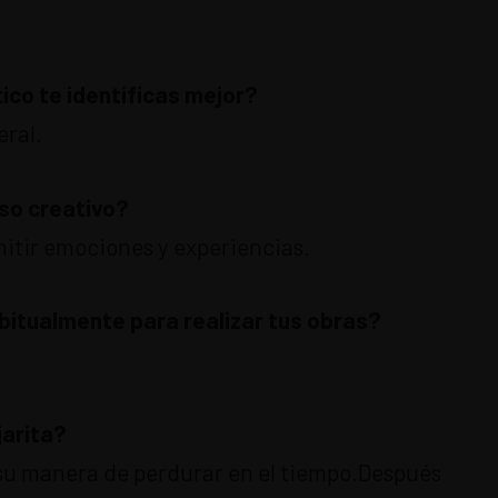
ico te identificas mejor?
eral.
so creativo?
mitir emociones y experiencias.
abitualmente para realizar tus obras?
jarita?
r su manera de perdurar en el tiempo.Después