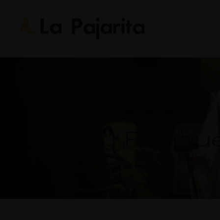
26 · 11 · 20
Pi Piqu