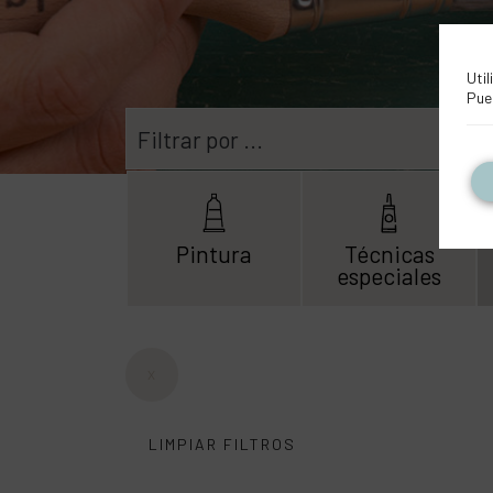
Util
Pue
Filtrar por ...
Pintura
Técnicas
especiales
X
LIMPIAR FILTROS