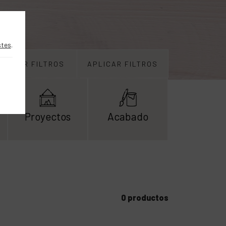
stes
.
BORRAR FILTROS
APLICAR FILTROS
Proyectos
Acabado
0 productos