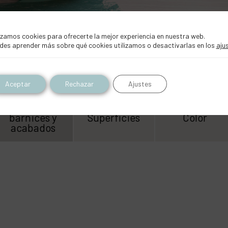
izamos cookies para ofrecerte la mejor experiencia en nuestra web.
des aprender más sobre qué cookies utilizamos o desactivarlas en los
aju
Aceptar
Rechazar
Ajustes
barnices y
Superficies
Color
acabados