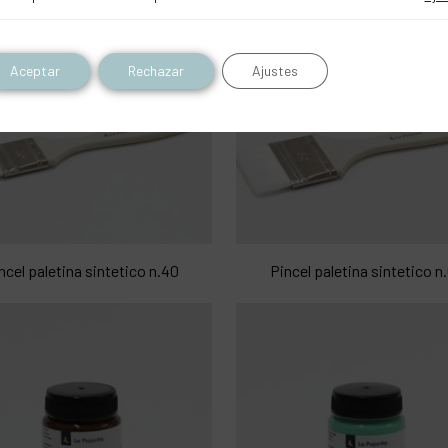
Aceptar
Rechazar
Ajustes
ncel paletina sintetico n.40
Pincel paletina sintetico n