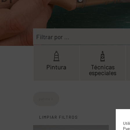
Filtrar por ...
Pintura
Técnicas
especiales
patina
X
LIMPIAR FILTROS
Util
Pue