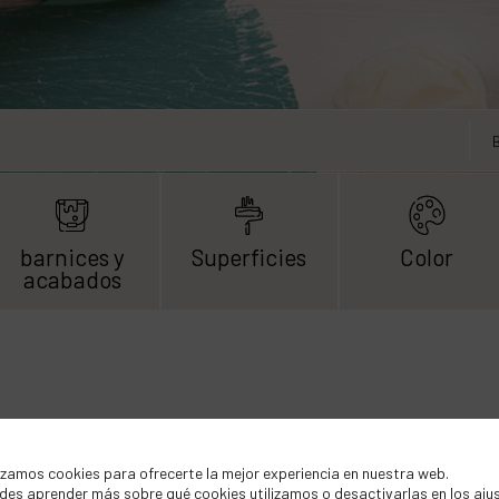
barnices y
Superficies
Color
acabados
izamos cookies para ofrecerte la mejor experiencia en nuestra web.
des aprender más sobre qué cookies utilizamos o desactivarlas en los
aju