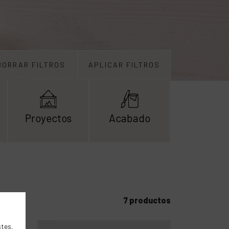
BORRAR FILTROS
APLICAR FILTROS
Proyectos
Acabado
7 productos
stes
.