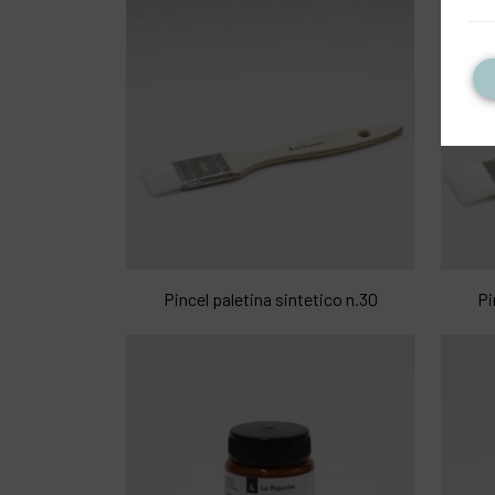
Pincel paletina sintetico n.30
Pi