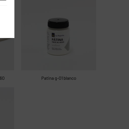
.60
Patina g-01 blanco