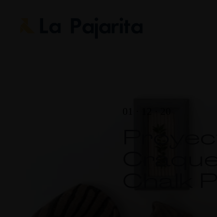
01 · 12 · 20
Proyec
Craque
Chalk P