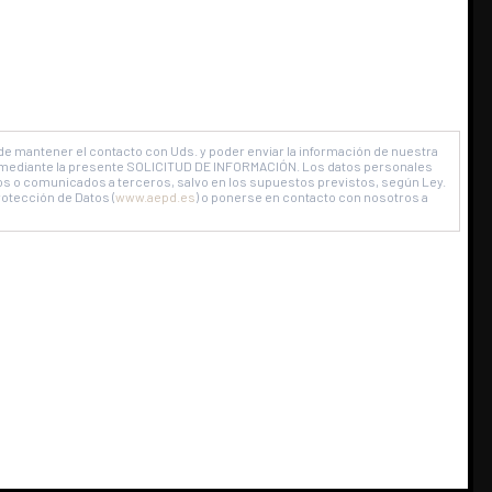
stes
.
 de mantener el contacto con Uds. y poder enviar la información de nuestra
tado mediante la presente SOLICITUD DE INFORMACIÓN. Los datos personales
os o comunicados a terceros, salvo en los supuestos previstos, según Ley.
otección de Datos (
www.aepd.es
) o ponerse en contacto con nosotros a