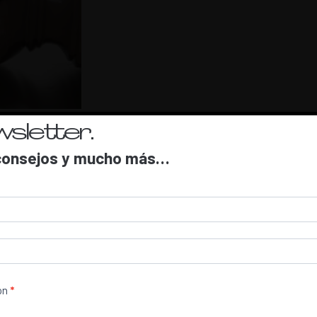
iz Craquelé
, dejándolo secar 3 o 4 horas.
sletter.
, consejos y mucho más…
ión
*