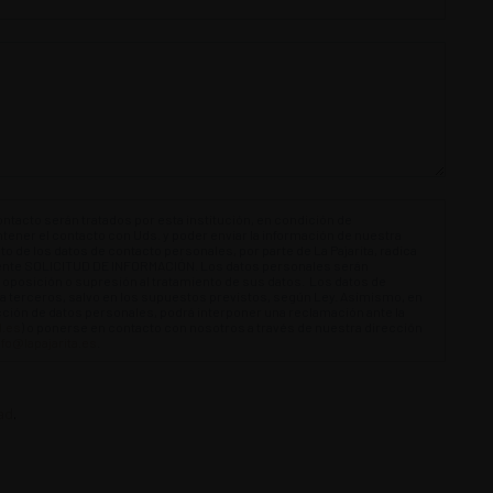
ontacto serán tratados por esta institución, en condición de
tener el contacto con Uds. y poder enviar la información de nuestra
nto de los datos de contacto personales, por parte de La Pajarita, radica
sente SOLICITUD DE INFORMACIÓN. Los datos personales serán
 oposición o supresión al tratamiento de sus datos. Los datos de
 terceros, salvo en los supuestos previstos, según Ley. Asimismo, en
cción de datos personales, podrá interponer una reclamación ante la
.es
) o ponerse en contacto con nosotros a través de nuestra dirección
nfo@lapajarita.es
.
ad
.