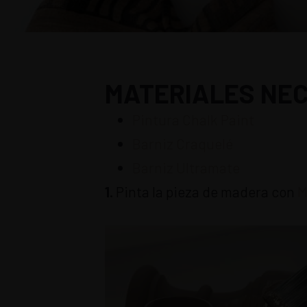
MATERIALES NE
Pintura Chalk Paint
Barniz Craquelé
Barniz Ultramate
1.
Pinta la pieza de madera con
M