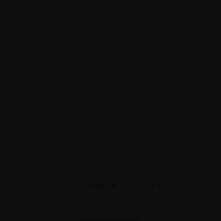
La Pajarita informa de que los datos personales de c
Responsable del Tratamiento, con la finalidad de man
institución. La base jurídica que legitima el tratamie
en el consentimiento manifestado mediante la pre
conservados mientras no se manifieste solicitud de
carácter personal no serán cedidos o comunicados a
caso de considerar vulnerado su derecho a la prote
Agencia Española de Protección de Datos (
www.aepd
de correo habilitada para el ejercicio de derechos:
i
Acepto el
aviso legal
y la
política de privacid