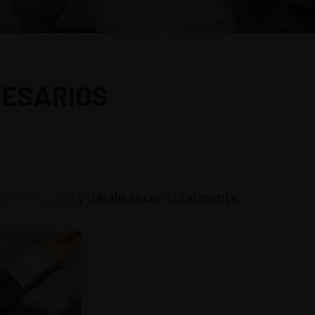
CESARIOS
arrón Glacé
y déjala secar totalmente.