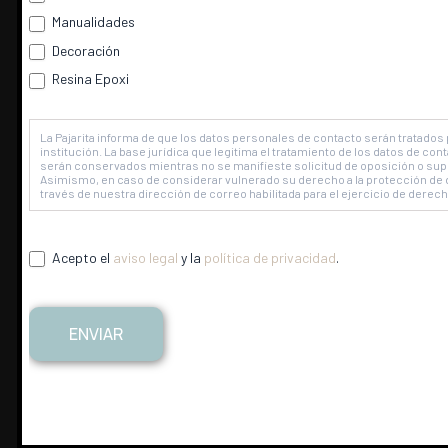
Manualidades
Util
Pue
Decoración
3.
Da una capa de
Chalk Paint co
Resina Epoxi
brocha, se puede diluir un poco l
para no arrastrar el
Barniz Craq
La Pajarita informa de que los datos personales de contacto serán tratados 
institución. La base jurídica que legitima el tratamiento de los datos de 
déjala secar y barniza la pieza c
serán conservados mientras no se manifieste solicitud de oposición o supr
Asimismo, en caso de considerar vulnerado su derecho a la protección de d
través de nuestra dirección de correo habilitada para el ejercicio de derec
Acepto el
aviso legal
y la
política de privacidad
.
ENVIAR