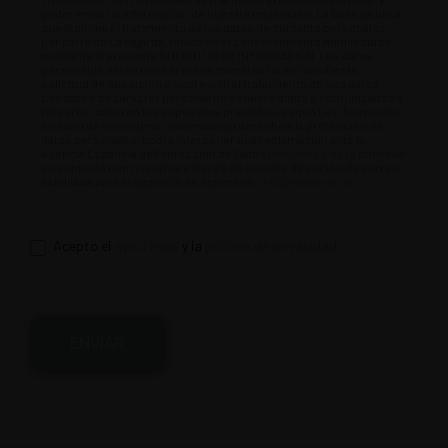
poder enviar la información de nuestra institución. La base jurídica
que legitima el tratamiento de los datos de contacto personales,
por parte de La Pajarita, radica en el consentimiento manifestado
mediante la presente SOLICITUD DE INFORMACIÓN. Los datos
personales serán conservados mientras no se manifieste
solicitud de oposición o supresión al tratamiento de sus datos.
Los datos de carácter personal no serán cedidos o comunicados a
terceros, salvo en los supuestos previstos, según Ley. Asimismo,
en caso de considerar vulnerado su derecho a la protección de
datos personales, podrá interponer una reclamación ante la
Agencia Española de Protección de Datos (
www.aepd.es
) o ponerse
en contacto con nosotros a través de nuestra dirección de correo
habilitada para el ejercicio de derechos:
info@lapajarita.es
.
Acepto el
aviso legal
y la
política de privacidad
.
ENVIAR