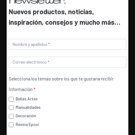
newsletter.
Nuevos productos, noticias,
inspiración, consejos y mucho más…
Newsletter
5.
Trabajar con una espátula el producto
haciendo que este llegue a todas las
Selecciona los temas sobre los que te gustaría recibir
esquinas y haga contacto con toda la
información
*
Bellas Artes
cinta adhesiva.
Manualidades
Utilizamos cookies para ofrecerte la mejor experiencia en
nuestra web.
Decoración
Puedes aprender más sobre qué cookies utilizamos o
Resina Epoxi
desactivarlas en los
ajustes
.