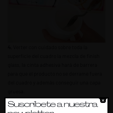
4.
Verter con cuidado sobre toda la
superficie del cuadro la mezcla de finish
glass, la cinta adhesiva hará de barrera
para que el producto no se derrame fuera
del cuadro y además conseguir una capa
gruesa.
Suscríbete a nuestra