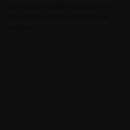
empresa y que podamos colaborar para
difundir la creatividad. ¡Contacta con
nosotros!
Contacto
La Pajarita informa de que los datos personales de contacto serán
tratados por esta institución, en condición de Responsable del
Tratamiento, con la finalidad de mantener el contacto con Uds. y