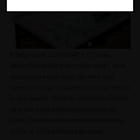
7.
Dejar secar durante 48 o 72 horas,
dependiendo del grosor de la capa y de la
temperatura ambiente. Durante este
tiempo no tocar el cuadro ya que la mezcla
se estropeará. También conviene cubrirlo
para que no se adhieran partículas de
polvo. Cuando esté completamente seco
retirar la cinta adhesiva de papel.