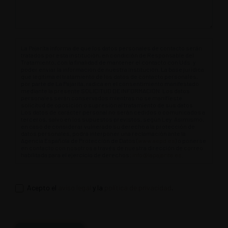
La Pajarita informa de que los datos personales de contacto serán
tratados por esta institución, en condición de Responsable del
Tratamiento, con la finalidad de mantener el contacto con Uds. y
poder enviar la información de nuestra institución. La base jurídica
que legitima el tratamiento de los datos de contacto personales,
por parte de La Pajarita, radica en el consentimiento manifestado
mediante la presente SOLICITUD DE INFORMACIÓN. Los datos
personales serán conservados mientras no se manifieste
solicitud de oposición o supresión al tratamiento de sus datos.
Los datos de carácter personal no serán cedidos o comunicados a
terceros, salvo en los supuestos previstos, según Ley. Asimismo,
en caso de considerar vulnerado su derecho a la protección de
datos personales, podrá interponer una reclamación ante la
Agencia Española de Protección de Datos (
www.aepd.es
) o ponerse
en contacto con nosotros a través de nuestra dirección de correo
habilitada para el ejercicio de derechos:
info@lapajarita.es
.
Acepto el
aviso legal
y la
política de privacidad
.