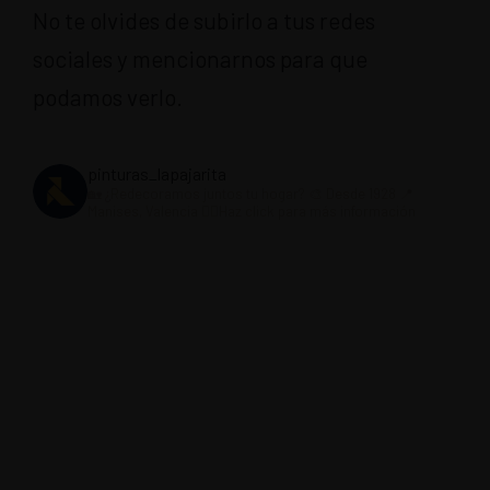
No te olvides de subirlo a tus redes
sociales y mencionarnos para que
podamos verlo.
pinturas_lapajarita
🏡 ¿Redecoramos juntos tu hogar?
🎨 Desde 1928
📍
Manises, Valencia
👇🏼Haz click para más información