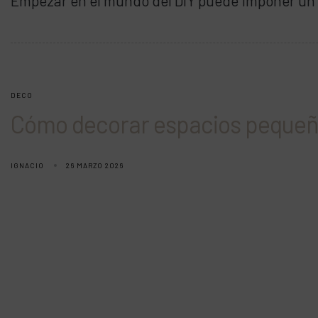
Empezar en el mundo del DIY puede imponer un 
DECO
Cómo decorar espacios pequeños
IGNACIO
26 MARZO 2026