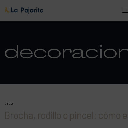
decoracio
DECO
Brocha, rodillo o pincel: cómo e