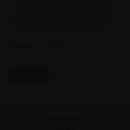
Los datos de carácter personal no serán cedidos o comunicados a
terceros, salvo en los supuestos previstos, según Ley. Asimismo,
en caso de considerar vulnerado su derecho a la protección de
datos personales, podrá interponer una reclamación ante la
Agencia Española de Protección de Datos (
www.aepd.es
) o ponerse
en contacto con nosotros a través de nuestra dirección de correo
habilitada para el ejercicio de derechos:
info@lapajarita.es
.
Acepto el
aviso legal
y la
política de privacidad
.
ENVIAR
SOBRE LA PAJARITA
CONTACTO