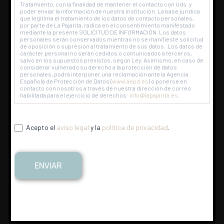
Aceptar
Rechazar
Ajustes
Tratamiento, con la finalidad de mantener el contacto con Uds. y
poder enviar la información de nuestra institución. La base jurídica
que legitima el tratamiento de los datos de contacto personales,
por parte de La Pajarita, radica en el consentimiento manifestado
mediante la presente SOLICITUD DE INFORMACIÓN. Los datos
personales serán conservados mientras no se manifieste solicitud
de oposición o supresión al tratamiento de sus datos. Los datos de
carácter personal no serán cedidos o comunicados a terceros,
salvo en los supuestos previstos, según Ley. Asimismo, en caso de
considerar vulnerado su derecho a la protección de datos
personales, podrá interponer una reclamación ante la Agencia
Española de Protección de Datos (
www.aepd.es
) o ponerse en
contacto con nosotros a través de nuestra dirección de correo
habilitada para el ejercicio de derechos:
info@lapajarita.es
.
Te ayudamos a hacer tu
Acepto el
aviso legal
y la
política de privacidad
.
proyecto realidad.
La Pajarita está a tu lado para resolver tus
ENVIAR
dudas técnicas, conocer más de nuestra
empresa y que podamos colaborar para
difundir la creatividad. ¡Contacta con