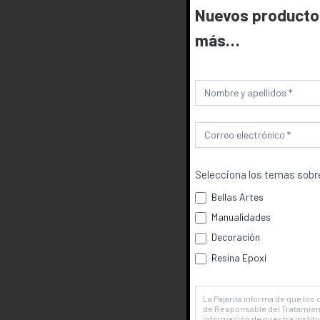
Nuevos productos
más…
Newsletter
Selecciona los temas sobre
Bellas Artes
Manualidades
Decoración
Resina Epoxi
La Pajarita informa de que los
de Responsable del Tratamiento
información de nuestra institu