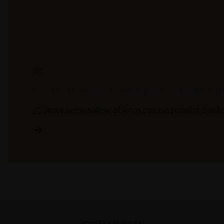
DIY
Cómo transferir imágenes a superfi
¿Quieres personalizar objetos con tus propios diseñ
SOBRE LA PAJARITA