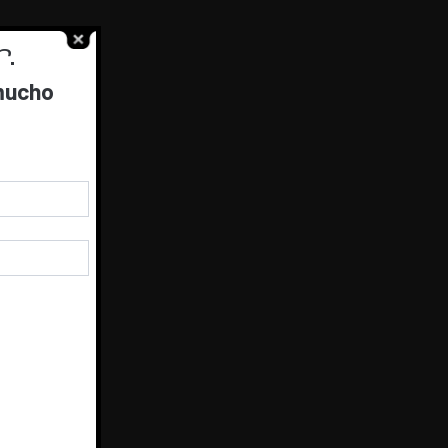
.
 mucho
stes
.