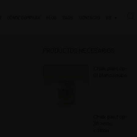
R
DÓNDE COMPRAR
BLOG
FAQS
CONTACTO
ES
PRODUCTOS NECESARIOS
Chalk paint cp-
01 blanco nube
Chalk paint cp-
36 white
cotton