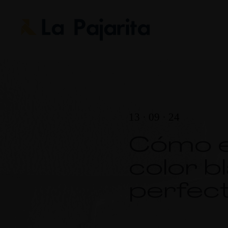
13 · 09 · 24
Cómo el
color b
perfec