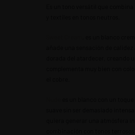
Es un tono versátil que combina
y textiles en tonos neutros.
Sweet Cream
, es un blanco crem
añade una sensación de calidez a
dorada del atardecer, creando u
complementa muy bien con colore
el cobre.
Nude
es un blanco con un toque 
suave sin ser demasiado intensa.
quiera generar una atmósfera í
combinación con tonos terrosos 