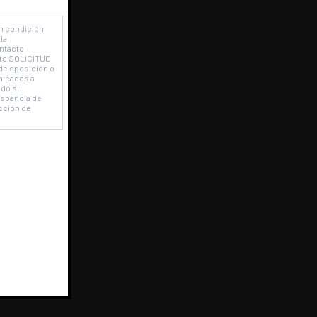
en condición
la
ontacto
ente SOLICITUD
de oposición o
nicados a
ado su
Española de
cción de