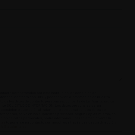
ontacto serán tratados por esta institución, en condición de
tener el contacto con Uds. y poder enviar la información de nuestra
nto de los datos de contacto personales, por parte de La Pajarita, radica
sente SOLICITUD DE INFORMACIÓN. Los datos personales serán
 oposición o supresión al tratamiento de sus datos. Los datos de
 terceros, salvo en los supuestos previstos, según Ley. Asimismo, en
cción de datos personales, podrá interponer una reclamación ante la
.es
) o ponerse en contacto con nosotros a través de nuestra dirección
nfo@lapajarita.es
.