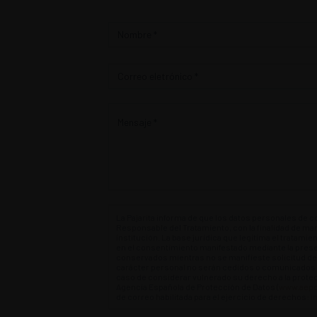
Contacto
La Pajarita informa de que los datos personales de c
Responsable del Tratamiento, con la finalidad de man
institución. La base jurídica que legitima el tratamie
en el consentimiento manifestado mediante la pre
conservados mientras no se manifieste solicitud de
carácter personal no serán cedidos o comunicados a
caso de considerar vulnerado su derecho a la prote
Agencia Española de Protección de Datos (
www.aepd
de correo habilitada para el ejercicio de derechos:
i