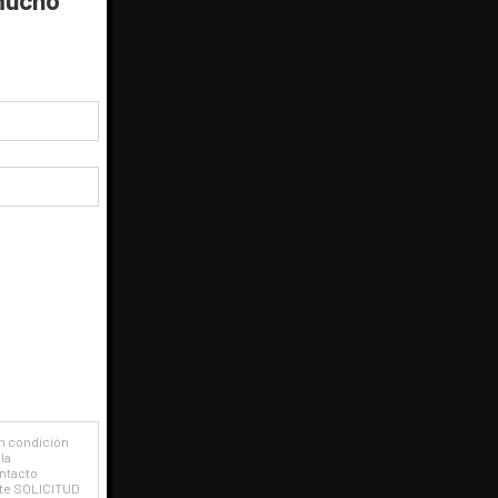
 mucho
stes
.
en condición
la
ontacto
ente SOLICITUD