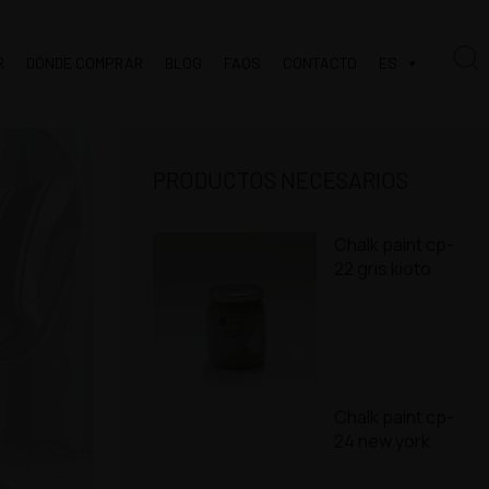
R
DÓNDE COMPRAR
BLOG
FAQS
CONTACTO
ES
PRODUCTOS NECESARIOS
Chalk paint cp-
22 gris kioto
Chalk paint cp-
24 new york