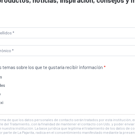
roductos, noticias, inspiración, consejos y
r
 elementos del espacio que quieras renovar,
, ya que la pintura Chalk Paint se adhiere a
s temas sobre los que te gustaría recibir información
*
cesita imprimación previa.
es
des
izamos cookies para ofrecerte la mejor experiencia en nuestra web.
n
 Paint abre un gran abanico de posibilidades
des aprender más sobre qué cookies utilizamos o desactivarlas en los
aju
xi
ecorativos.Para conseguir un ambiente
ores más neutros, elegantes y sofisticados.
Aceptar
Rechazar
Ajustes
forma de que los datos personales de contacto serán tratados por esta institución, 
 del Tratamiento, con la finalidad de mantener el contacto con Uds. y poder enviar 
 nuestra institución. La base jurídica que legitima el tratamiento de los datos de c
r parte de La Pajarita, radica en el consentimiento manifestado mediante la pres