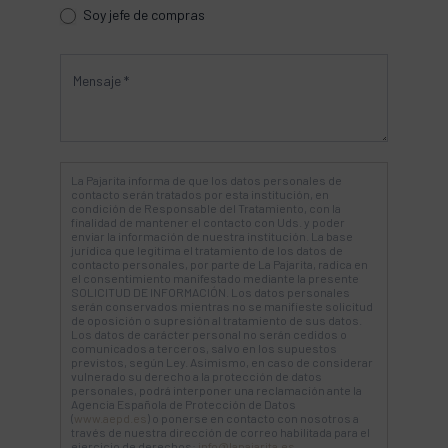
Soy jefe de compras
La Pajarita informa de que los datos personales de
contacto serán tratados por esta institución, en
condición de Responsable del Tratamiento, con la
finalidad de mantener el contacto con Uds. y poder
enviar la información de nuestra institución. La base
jurídica que legitima el tratamiento de los datos de
contacto personales, por parte de La Pajarita, radica en
el consentimiento manifestado mediante la presente
SOLICITUD DE INFORMACIÓN. Los datos personales
serán conservados mientras no se manifieste solicitud
de oposición o supresión al tratamiento de sus datos.
Los datos de carácter personal no serán cedidos o
comunicados a terceros, salvo en los supuestos
previstos, según Ley. Asimismo, en caso de considerar
vulnerado su derecho a la protección de datos
personales, podrá interponer una reclamación ante la
Agencia Española de Protección de Datos
(
www.aepd.es
) o ponerse en contacto con nosotros a
través de nuestra dirección de correo habilitada para el
ejercicio de derechos:
info@lapajarita.es
.