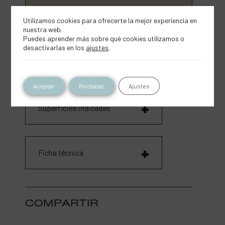
Utilizamos cookies para ofrecerte la mejor experiencia en
nuestra web.
FICHA DEL PRODUCTO
Puedes aprender más sobre qué cookies utilizamos o
desactivarlas en los
ajustes
.
Aplicación
Aceptar
Rechazar
Ajustes
Superficies indicadas
Ficha técnica
COMPARTIR