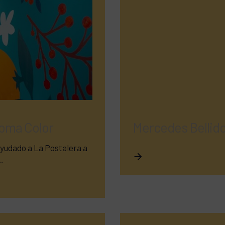
roma Color
Mercedes Bellid
yudado a La Postalera a
…