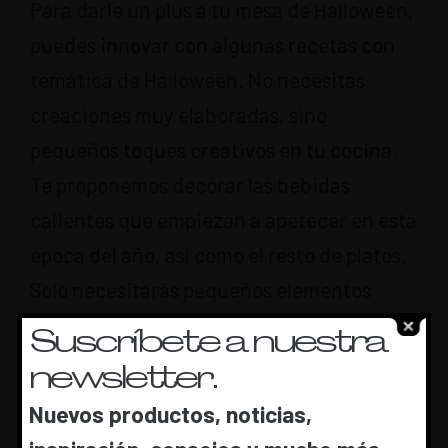
Para darle un plus a tu mesa de Halloween,
puedes innovar con algunas recetas con
temática de Halloween. No necesitas
creaciones muy elaboradas, sino
pequeños toques creativos en tu cocina.
Te proponemos decorar las bebidas
calientes que empiezan a apetecer en esta
época del año, así como el resto de platos.
Solo necesitarás pequeños elementos
decorativos que puedes adquirir en
Suscríbete a nuestra
cualquier bazar.
newsletter.
Nuevos productos, noticias,
Cómo decorar la entrada de tu hogar