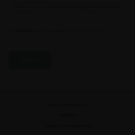
Agencia Española de Protección de Datos (
www.aepd.es
) o ponerse
en contacto con nosotros a través de nuestra dirección de correo
habilitada para el ejercicio de derechos:
info@lapajarita.es
.
Acepto el
aviso legal
y la
política de privacidad
.
ENVIAR
SOBRE LA PAJARITA
CONTACTO
TRABAJA CON NOSOTROS