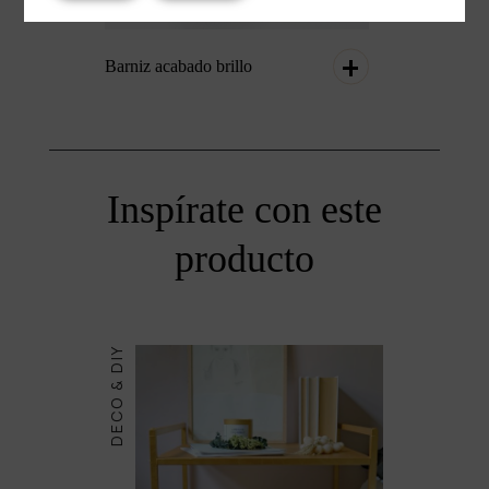
Barniz acabado brillo
Inspírate con este
producto
DECO & DIY