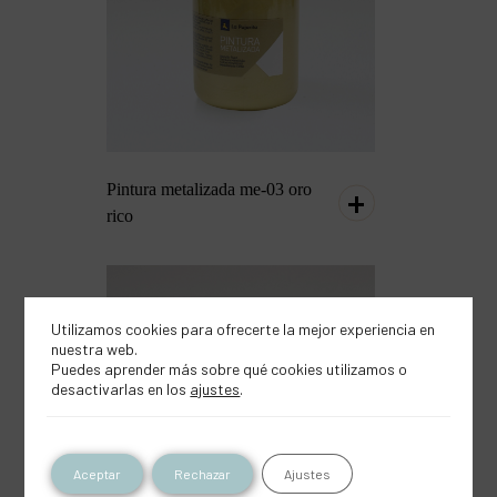
Pintura metalizada me-03 oro
rico
Utilizamos cookies para ofrecerte la mejor experiencia en
nuestra web.
Puedes aprender más sobre qué cookies utilizamos o
desactivarlas en los
ajustes
.
Aceptar
Rechazar
Ajustes