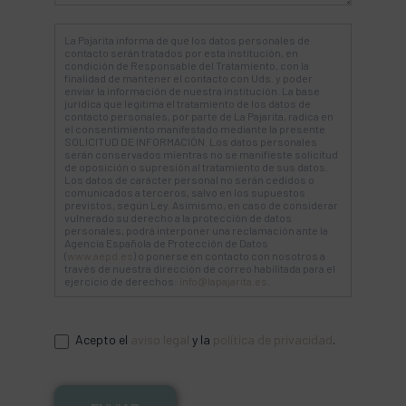
La Pajarita informa de que los datos personales de
contacto serán tratados por esta institución, en
condición de Responsable del Tratamiento, con la
finalidad de mantener el contacto con Uds. y poder
enviar la información de nuestra institución. La base
jurídica que legitima el tratamiento de los datos de
contacto personales, por parte de La Pajarita, radica en
el consentimiento manifestado mediante la presente
SOLICITUD DE INFORMACIÓN. Los datos personales
serán conservados mientras no se manifieste solicitud
de oposición o supresión al tratamiento de sus datos.
Los datos de carácter personal no serán cedidos o
comunicados a terceros, salvo en los supuestos
previstos, según Ley. Asimismo, en caso de considerar
vulnerado su derecho a la protección de datos
personales, podrá interponer una reclamación ante la
Agencia Española de Protección de Datos
(
www.aepd.es
) o ponerse en contacto con nosotros a
través de nuestra dirección de correo habilitada para el
ejercicio de derechos:
info@lapajarita.es
.
Acepto el
aviso legal
y la
política de privacidad
.