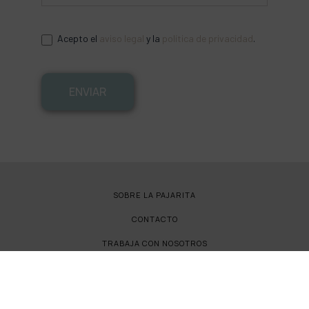
Acepto el
aviso legal
y la
política de privacidad
.
ENVIAR
SOBRE LA PAJARITA
CONTACTO
TRABAJA CON NOSOTROS
FAQS
POLÍTICA DE CALIDAD