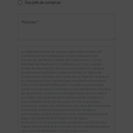
Soy jefe de compras
La Pajarita informa de que los datos personales de
contacto serán tratados por esta institución, en
condición de Responsable del Tratamiento, con la
finalidad de mantener el contacto con Uds. y poder
enviar la información de nuestra institución. La base
jurídica que legitima el tratamiento de los datos de
contacto personales, por parte de La Pajarita, radica en
el consentimiento manifestado mediante la presente
SOLICITUD DE INFORMACIÓN. Los datos personales
serán conservados mientras no se manifieste solicitud
de oposición o supresión al tratamiento de sus datos.
Los datos de carácter personal no serán cedidos o
comunicados a terceros, salvo en los supuestos
previstos, según Ley. Asimismo, en caso de considerar
vulnerado su derecho a la protección de datos
personales, podrá interponer una reclamación ante la
Agencia Española de Protección de Datos
(
www.aepd.es
) o ponerse en contacto con nosotros a
través de nuestra dirección de correo habilitada para el
ejercicio de derechos:
info@lapajarita.es
.