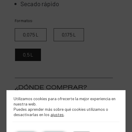
Secado rápido
Formatos:
0,075 L
0,175 L
0,5 L
¿DÓNDE COMPRAR?
Utilizamos cookies para ofrecerte la mejor experiencia en
ONLINE
FÍSICO
nuestra web.
Puedes aprender más sobre qué cookies utilizamos o
desactivarlas en los
ajustes
.
SOY DISTRIBUIDOR