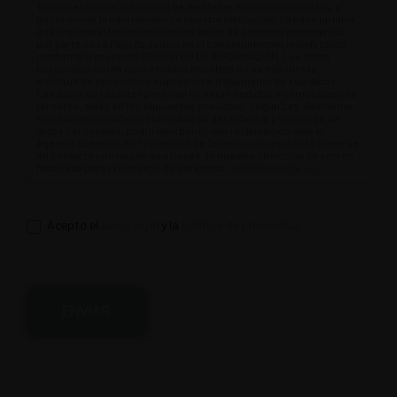
Tratamiento, con la finalidad de mantener el contacto con Uds. y
poder enviar la información de nuestra institución. La base jurídica
que legitima el tratamiento de los datos de contacto personales,
por parte de La Pajarita, radica en el consentimiento manifestado
mediante la presente SOLICITUD DE INFORMACIÓN. Los datos
personales serán conservados mientras no se manifieste
solicitud de oposición o supresión al tratamiento de sus datos.
Los datos de carácter personal no serán cedidos o comunicados a
terceros, salvo en los supuestos previstos, según Ley. Asimismo,
en caso de considerar vulnerado su derecho a la protección de
datos personales, podrá interponer una reclamación ante la
Agencia Española de Protección de Datos (
www.aepd.es
) o ponerse
en contacto con nosotros a través de nuestra dirección de correo
habilitada para el ejercicio de derechos:
info@lapajarita.es
.
Acepto el
aviso legal
y la
política de privacidad
.
ENVIAR