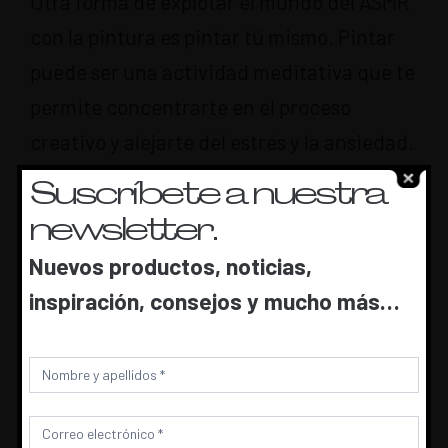
Otra forma de explotar el mundo del ASMR
con la pintura es pintar tú mismo. Pintar
puede ser una actividad meditativa que te
permite concentrarte en el proceso
creativo y alejarte del estrés y la ansiedad.
Si nunca has pintado antes, comienza con
Suscríbete a nuestra
un proyecto sencillo y utiliza los pinceles
newsletter.
para experimentar diferentes texturas y
Nuevos productos, noticias,
efectos de la pintura. Siéntete libre de
inspiración, consejos y mucho más…
experimentar con diferentes tipos de
pinturas y colores para encontrar lo que
Newsletter
más te relaje.