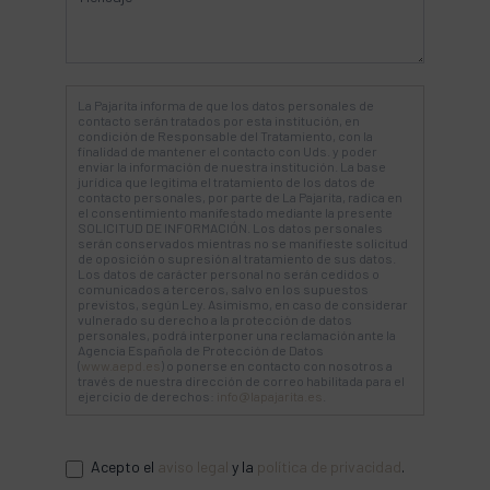
La Pajarita informa de que los datos personales de
contacto serán tratados por esta institución, en
condición de Responsable del Tratamiento, con la
finalidad de mantener el contacto con Uds. y poder
enviar la información de nuestra institución. La base
jurídica que legitima el tratamiento de los datos de
contacto personales, por parte de La Pajarita, radica en
el consentimiento manifestado mediante la presente
SOLICITUD DE INFORMACIÓN. Los datos personales
serán conservados mientras no se manifieste solicitud
de oposición o supresión al tratamiento de sus datos.
Los datos de carácter personal no serán cedidos o
comunicados a terceros, salvo en los supuestos
previstos, según Ley. Asimismo, en caso de considerar
vulnerado su derecho a la protección de datos
personales, podrá interponer una reclamación ante la
Agencia Española de Protección de Datos
(
www.aepd.es
) o ponerse en contacto con nosotros a
través de nuestra dirección de correo habilitada para el
ejercicio de derechos:
info@lapajarita.es
.
Acepto el
aviso legal
y la
política de privacidad
.