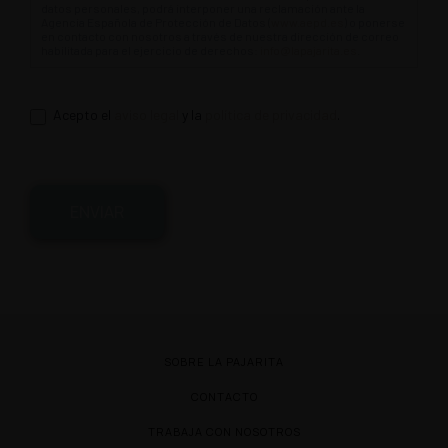
datos personales, podrá interponer una reclamación ante la
Agencia Española de Protección de Datos (
www.aepd.es
) o ponerse
en contacto con nosotros a través de nuestra dirección de correo
habilitada para el ejercicio de derechos:
info@lapajarita.es
.
Acepto el
aviso legal
y la
política de privacidad
.
ENVIAR
SOBRE LA PAJARITA
CONTACTO
TRABAJA CON NOSOTROS