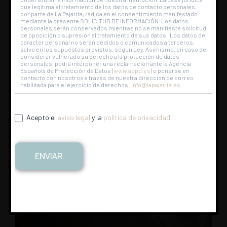
que legitima el tratamiento de los datos de contacto personales,
por parte de La Pajarita, radica en el consentimiento manifestado
mediante la presente SOLICITUD DE INFORMACIÓN. Los datos
personales serán conservados mientras no se manifieste solicitud
de oposición o supresión al tratamiento de sus datos. Los datos de
carácter personal no serán cedidos o comunicados a terceros,
salvo en los supuestos previstos, según Ley. Asimismo, en caso de
considerar vulnerado su derecho a la protección de datos
personales, podrá interponer una reclamación ante la Agencia
Española de Protección de Datos (
www.aepd.es
) o ponerse en
contacto con nosotros a través de nuestra dirección de correo
habilitada para el ejercicio de derechos:
info@lapajarita.es
.
Acepto el
aviso legal
y la
política de privacidad
.
ENVIAR