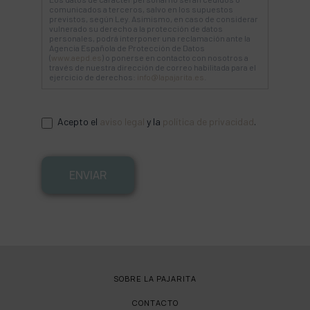
comunicados a terceros, salvo en los supuestos
previstos, según Ley. Asimismo, en caso de considerar
vulnerado su derecho a la protección de datos
personales, podrá interponer una reclamación ante la
Agencia Española de Protección de Datos
(
www.aepd.es
) o ponerse en contacto con nosotros a
través de nuestra dirección de correo habilitada para el
ejercicio de derechos:
info@lapajarita.es
.
Acepto el
aviso legal
y la
política de privacidad
.
ENVIAR
SOBRE LA PAJARITA
CONTACTO