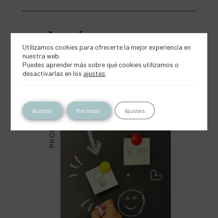
Inspírate con este
Utilizamos cookies para ofrecerte la mejor experiencia en
producto
nuestra web.
Puedes aprender más sobre qué cookies utilizamos o
desactivarlas en los
ajustes
.
PRODUCTOS
Aceptar
Rechazar
Ajustes