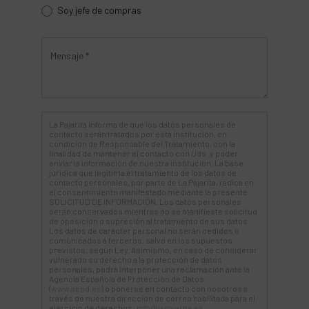
Soy jefe de compras
La Pajarita informa de que los datos personales de
contacto serán tratados por esta institución, en
condición de Responsable del Tratamiento, con la
finalidad de mantener el contacto con Uds. y poder
enviar la información de nuestra institución. La base
jurídica que legitima el tratamiento de los datos de
contacto personales, por parte de La Pajarita, radica en
el consentimiento manifestado mediante la presente
SOLICITUD DE INFORMACIÓN. Los datos personales
serán conservados mientras no se manifieste solicitud
de oposición o supresión al tratamiento de sus datos.
Los datos de carácter personal no serán cedidos o
comunicados a terceros, salvo en los supuestos
previstos, según Ley. Asimismo, en caso de considerar
vulnerado su derecho a la protección de datos
personales, podrá interponer una reclamación ante la
Agencia Española de Protección de Datos
(
www.aepd.es
) o ponerse en contacto con nosotros a
través de nuestra dirección de correo habilitada para el
ejercicio de derechos:
info@lapajarita.es
.