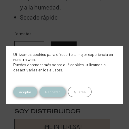
y a la humedad.
Secado rápido
Formatos:
0,175 L
0,5 L
Utilizamos cookies para ofrecerte la mejor experiencia en
nuestra web.
Puedes aprender más sobre qué cookies utilizamos o
desactivarlas en los
ajustes
.
¿DÓNDE COMPRAR?
Aceptar
Rechazar
Ajustes
ONLINE
FÍSICO
SOY DISTRIBUIDOR
¡ME INTERESA!