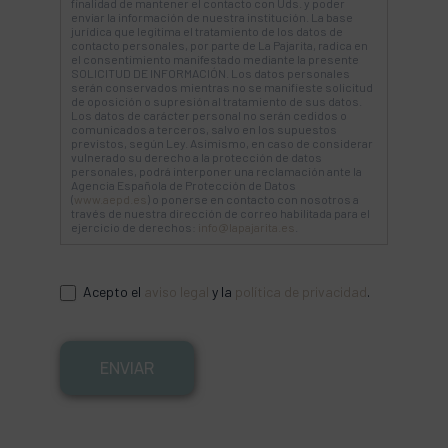
finalidad de mantener el contacto con Uds. y poder
enviar la información de nuestra institución. La base
jurídica que legitima el tratamiento de los datos de
contacto personales, por parte de La Pajarita, radica en
el consentimiento manifestado mediante la presente
SOLICITUD DE INFORMACIÓN. Los datos personales
serán conservados mientras no se manifieste solicitud
de oposición o supresión al tratamiento de sus datos.
Los datos de carácter personal no serán cedidos o
comunicados a terceros, salvo en los supuestos
previstos, según Ley. Asimismo, en caso de considerar
vulnerado su derecho a la protección de datos
personales, podrá interponer una reclamación ante la
Agencia Española de Protección de Datos
(
www.aepd.es
) o ponerse en contacto con nosotros a
través de nuestra dirección de correo habilitada para el
ejercicio de derechos:
info@lapajarita.es
.
Acepto el
aviso legal
y la
política de privacidad
.
ENVIAR